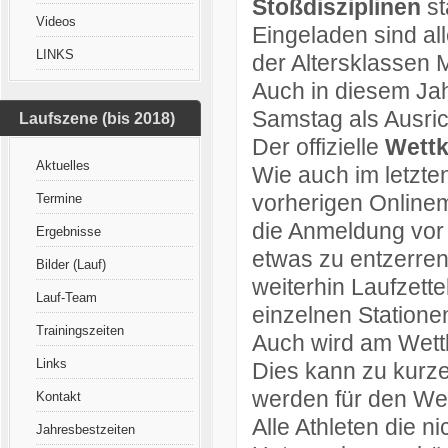
Stoßdisziplinen
st
Videos
Eingeladen sind all
LINKS
der Altersklassen 
Auch in diesem Jah
Samstag als Ausric
Laufszene (bis 2018)
Der offizielle
Wett
Aktuelles
Wie auch im letzten
vorherigen Online
Termine
die Anmeldung vor 
Ergebnisse
etwas zu entzerre
Bilder (Lauf)
weiterhin Laufzette
Lauf-Team
einzelnen Stationen
Trainingszeiten
Auch wird am Wettk
Links
Dies kann zu kurze
werden für den Wet
Kontakt
Alle Athleten die n
Jahresbestzeiten