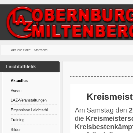
Aktuelle Seite:
Startseite
Leichtathletik
Aktuelles
Verein
Kreismeist
LAZ-Veranstaltungen
Am Samstag den
2
Ergebnisse Leichtathl.
die
Kreismeisters
Training
Kreisbestenkämpf
Bilder