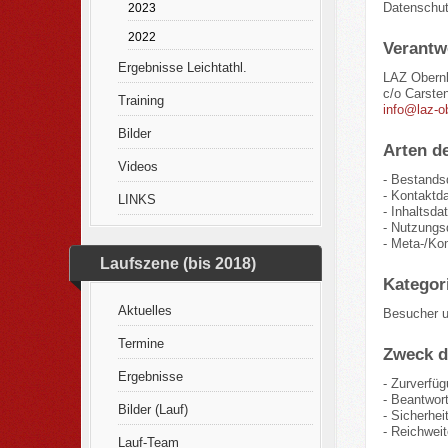
Datenschu
2023
2022
Verantw
Ergebnisse Leichtathl.
LAZ Obernb
c/o Carste
Training
info@laz-o
Bilder
Arten de
Videos
- Bestands
- Kontaktd
LINKS
- Inhaltsda
- Nutzungsd
- Meta-/Ko
Laufszene (bis 2018)
Kategor
Aktuelles
Besucher u
Termine
Zweck d
Ergebnisse
- Zurverfüg
- Beantwor
Bilder (Lauf)
- Sicherhe
- Reichwei
Lauf-Team