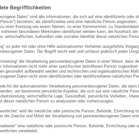
ete Begrifflichkeiten
zogene Daten“ sind alle Informationen, die sich auf eine identifizierte oder i
 Person“) beziehen; als identifizierbar wird eine natürliche Person angesehen, 
zu einer Kennung wie einem Namen, zu einer Kennnummer, zu Standortdaten, 
 mehreren besonderen Merkmalen identifiziert werden kann, die Ausdruck der
, wirtschaftlichen, kulturellen oder sozialen Identität dieser natürlichen Pers
ung“ ist jeder mit oder ohne Hilfe automatisierter Verfahren ausgeführte Vor
enbezogenen Daten. Der Begriff reicht weit und umfasst praktisch jeden Umg
isierung“ die Verarbeitung personenbezogener Daten in einer Weise, dass 
er Informationen nicht mehr einer spezifischen betroffenen Person zugeordnet
nen gesondert aufbewahrt werden und technischen und organisatorischen Maßn
ogenen Daten nicht einer identifizierten oder identifizierbaren natürlichen 
 jede Art der automatisierten Verarbeitung personenbezogener Daten, die dar
werden, um bestimmte persönliche Aspekte, die sich auf eine natürliche Per
rbeitsleistung, wirtschaftliche Lage, Gesundheit, persönliche Vorlieben, Inter
l dieser natürlichen Person zu analysieren oder vorherzusagen.
wortlicher“ wird die natürliche oder juristische Person, Behörde, Einrichtung o
er die Zwecke und Mittel der Verarbeitung von personenbezogenen Daten ents
rarbeiter“ eine natürliche oder juristische Person, Behörde, Einrichtung oder
ortlichen verarbeitet.