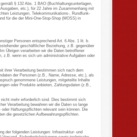
 J gemäß § 132 Abs. 1 BAO (Buchhaltungsunterlagen,
 Ausgaben, etc.), für 22 Jahre im Zusammenhang mit
chten Leistungen, Telekommunikations-, Rundfunk-
und für die der Mini-One-Stop-Shop (MOSS) in
nstiger Personen entsprechend Art. 6 Abs. 1 lit. b.
estehender geschäftlicher Beziehung, z.B. gegenüber
m Übrigen verarbeiten wir die Daten betroffener
n, z.B. wenn es sich um administrative Aufgaben oder
keit ihrer Verarbeitung bestimmen sich nach dem
daten der Personen (z.B., Name, Adresse, etc.), als
 Anspruch genommene Leistungen, mitgeteilte Inhalte
ungen oder Produkte anbieten, Zahlungsdaten (z.B.,
icht mehr erforderlich sind. Dies bestimmt sich
cher Verarbeitung bewahren wir die Daten so lange
 oder Haftungspflichten relevant sein können. Die
elten die gesetzlichen Aufbewahrungspflichten.
 der folgenden Leistungen: Infrastruktur- und
l-Versand, Sicherheitsleistungen sowie technische