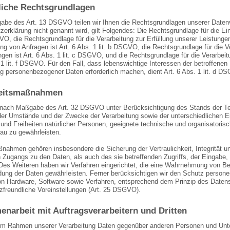
iche Rechtsgrundlagen
be des Art. 13 DSGVO teilen wir Ihnen die Rechtsgrundlagen unserer Datenve
erklärung nicht genannt wird, gilt Folgendes: Die Rechtsgrundlage für die Einh
VO, die Rechtsgrundlage für die Verarbeitung zur Erfüllung unserer Leistun
g von Anfragen ist Art. 6 Abs. 1 lit. b DSGVO, die Rechtsgrundlage für die Ve
ngen ist Art. 6 Abs. 1 lit. c DSGVO, und die Rechtsgrundlage für die Verarbei
 1 lit. f DSGVO. Für den Fall, dass lebenswichtige Interessen der betroffenen
ng personenbezogener Daten erforderlich machen, dient Art. 6 Abs. 1 lit. d 
heitsmaßnahmen
n nach Maßgabe des Art. 32 DSGVO unter Berücksichtigung des Stands der Te
er Umstände und der Zwecke der Verarbeitung sowie der unterschiedlichen Ein
 und Freiheiten natürlicher Personen, geeignete technische und organisato
au zu gewährleisten.
nahmen gehören insbesondere die Sicherung der Vertraulichkeit, Integrität un
Zugangs zu den Daten, als auch des sie betreffenden Zugriffs, der Eingabe, 
Des Weiteren haben wir Verfahren eingerichtet, die eine Wahrnehmung von B
dung der Daten gewährleisten. Ferner berücksichtigen wir den Schutz persone
n Hardware, Software sowie Verfahren, entsprechend dem Prinzip des Daten
zfreundliche Voreinstellungen (Art. 25 DSGVO).
narbeit mit Auftragsverarbeitern und Dritten
 im Rahmen unserer Verarbeitung Daten gegenüber anderen Personen und Unter