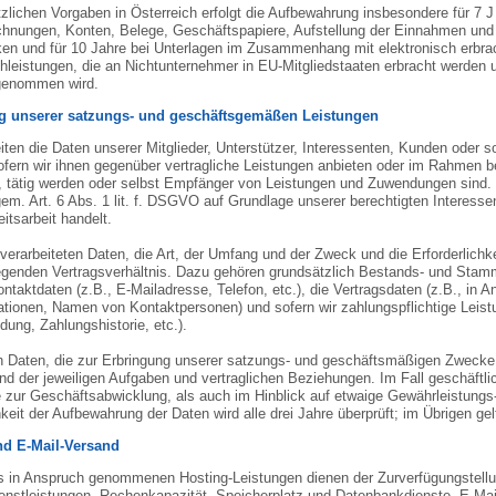
zlichen Vorgaben in Österreich erfolgt die Aufbewahrung insbesondere für 7
hnungen, Konten, Belege, Geschäftspapiere, Aufstellung der Einnahmen und
en und für 10 Jahre bei Unterlagen im Zusammenhang mit elektronisch erbra
hleistungen, die an Nichtunternehmer in EU-Mitgliedstaaten erbracht werden 
genommen wird.
g unserer satzungs- und geschäftsgemäßen Leistungen
iten die Daten unserer Mitglieder, Unterstützer, Interessenten, Kunden oder so
ern wir ihnen gegenüber vertragliche Leistungen anbieten oder im Rahmen b
, tätig werden oder selbst Empfänger von Leistungen und Zuwendungen sind. I
em. Art. 6 Abs. 1 lit. f. DSGVO auf Grundlage unserer berechtigten Interesse
eitsarbeit handelt.
 verarbeiteten Daten, die Art, der Umfang und der Zweck und die Erforderlich
egenden Vertragsverhältnis. Dazu gehören grundsätzlich Bestands- und Stamm
ntaktdaten (z.B., E-Mailadresse, Telefon, etc.), die Vertragsdaten (z.B., in
ationen, Namen von Kontaktpersonen) und sofern wir zahlungspflichtige Leist
ung, Zahlungshistorie, etc.).
n Daten, die zur Erbringung unserer satzungs- und geschäftsmäßigen Zwecke n
d der jeweiligen Aufgaben und vertraglichen Beziehungen. Im Fall geschäftli
e zur Geschäftsabwicklung, als auch im Hinblick auf etwaige Gewährleistungs-
hkeit der Aufbewahrung der Daten wird alle drei Jahre überprüft; im Übrigen g
nd E-Mail-Versand
s in Anspruch genommenen Hosting-Leistungen dienen der Zurverfügungstellung
ienstleistungen, Rechenkapazität, Speicherplatz und Datenbankdienste, E-Mai