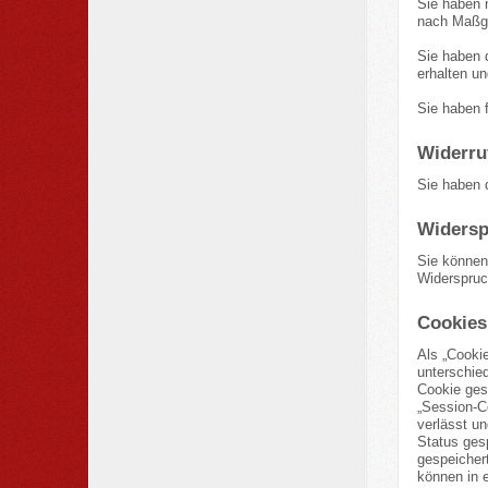
Sie haben 
nach Maßga
Sie haben 
erhalten un
Sie haben 
Widerru
Sie haben d
Widersp
Sie können
Widerspruc
Cookies
Als „Cooki
unterschie
Cookie ges
„Session-C
verlässt u
Status ges
gespeicher
können in 