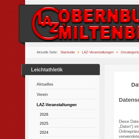
Aktuelle Seite:
Startseite
LAZ-Veranstaltungen
Uncategori
Leichtathletik
Da
Aktuelles
Verein
Datens
LAZ-Veranstaltungen
2026
Diese Date
2025
„Daten“) i
Onlinepräse
2024
verwendeten