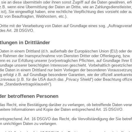
 sie an diese übermitteln oder ihnen sonst Zugriff auf die Daten gewähren, erf
z.B. wenn eine Übermittlung der Daten an Dritte, wie an Zahlungsdienstleister
h ist), Sie eingewilligt haben, eine rechtliche Verpflichtung dies vorsieht oder
tz von Beauftragten, Webhostern, etc.).
Dritte mit der Verarbeitung von Daten auf Grundlage eines sog. „Auftragsverar
des Art. 28 DSGVO.
lungen in Drittländer
 Daten in einem Drittland (d.h. außerhalb der Europäischen Union (EU) oder 
im Rahmen der Inanspruchnahme von Diensten Dritter oder Offenlegung, bzw. Üb
enn es zur Erfüllung unserer (vor)vertraglichen Pflichten, auf Grundlage Ihrer E
undlage unserer berechtigten Interessen geschieht. Vorbehaltlich gesetzlicher 
die Daten in einem Drittland nur beim Vorliegen der besonderen Voraussetzung
g erfolgt z.B. auf Grundlage besonderer Garantien, wie der offiziell anerkan
niveaus (z.B. für die USA durch das „Privacy Shield“) oder Beachtung offiziel
e „Standardvertragsklauseln“).
der betroffenen Personen
das Recht, eine Bestätigung darüber zu verlangen, ob betreffende Daten vera
weitere Informationen und Kopie der Daten entsprechend Art. 15 DSGVO.
entsprechend. Art. 16 DSGVO das Recht, die Vervollständigung der Sie betref
n unrichtigen Daten zu verlangen.