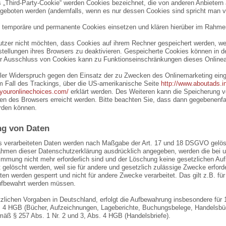
s „Third-Party-Cookie“ werden Cookies bezeichnet, die von anderen Anbietern
ngeboten werden (andernfalls, wenn es nur dessen Cookies sind spricht man vo
 temporäre und permanente Cookies einsetzen und klären hierüber im Rahmen
Nutzer nicht möchten, dass Cookies auf ihrem Rechner gespeichert werden, we
tellungen ihres Browsers zu deaktivieren. Gespeicherte Cookies können in 
r Ausschluss von Cookies kann zu Funktionseinschränkungen dieses Onlinea
ller Widerspruch gegen den Einsatz der zu Zwecken des Onlinemarketing einge
im Fall des Trackings, über die US-amerikanische Seite
http://www.aboutads.i
.youronlinechoices.com/
erklärt werden. Des Weiteren kann die Speicherung v
gen des Browsers erreicht werden. Bitte beachten Sie, dass dann gegebenenfa
rden können.
g von Daten
s verarbeiteten Daten werden nach Maßgabe der Art. 17 und 18 DSGVO gelösch
ahmen dieser Datenschutzerklärung ausdrücklich angegeben, werden die bei un
mmung nicht mehr erforderlich sind und der Löschung keine gesetzlichen Auf
 gelöscht werden, weil sie für andere und gesetzlich zulässige Zwecke erforde
ten werden gesperrt und nicht für andere Zwecke verarbeitet. Das gilt z.B. für
fbewahrt werden müssen.
zlichen Vorgaben in Deutschland, erfolgt die Aufbewahrung insbesondere für
. 4 HGB (Bücher, Aufzeichnungen, Lageberichte, Buchungsbelege, Handelsbüch
mäß § 257 Abs. 1 Nr. 2 und 3, Abs. 4 HGB (Handelsbriefe).