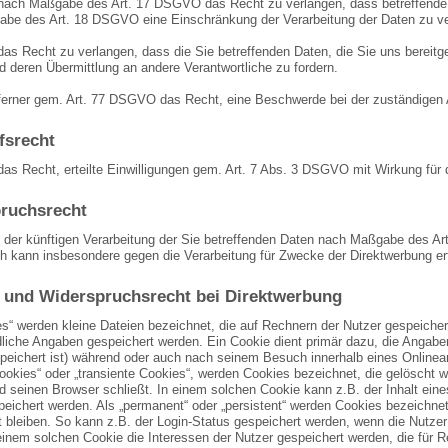
nach Maßgabe des Art. 17 DSGVO das Recht zu verlangen, dass betreffende D
be des Art. 18 DSGVO eine Einschränkung der Verarbeitung der Daten zu ve
das Recht zu verlangen, dass die Sie betreffenden Daten, die Sie uns berei
d deren Übermittlung an andere Verantwortliche zu fordern.
ferner gem. Art. 77 DSGVO das Recht, eine Beschwerde bei der zuständigen 
fsrecht
as Recht, erteilte Einwilligungen gem. Art. 7 Abs. 3 DSGVO mit Wirkung für 
ruchsrecht
 der künftigen Verarbeitung der Sie betreffenden Daten nach Maßgabe des Ar
h kann insbesondere gegen die Verarbeitung für Zwecke der Direktwerbung er
 und Widerspruchsrecht bei Direktwerbung
es“ werden kleine Dateien bezeichnet, die auf Rechnern der Nutzer gespeiche
dliche Angaben gespeichert werden. Ein Cookie dient primär dazu, die Angab
peichert ist) während oder auch nach seinem Besuch innerhalb eines Onlinea
ookies“ oder „transiente Cookies“, werden Cookies bezeichnet, die gelöscht 
nd seinen Browser schließt. In einem solchen Cookie kann z.B. der Inhalt ein
peichert werden. Als „permanent“ oder „persistent“ werden Cookies bezeichn
t bleiben. So kann z.B. der Login-Status gespeichert werden, wenn die Nutz
einem solchen Cookie die Interessen der Nutzer gespeichert werden, die fü