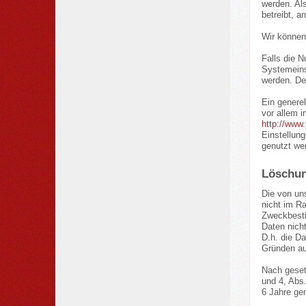
werden. Al
betreibt, a
Wir können
Falls die 
Systemeins
werden. De
Ein genere
vor allem 
http://www
Einstellun
genutzt we
Löschun
Die von un
nicht im R
Zweckbesti
Daten nicht
D.h. die Da
Gründen au
Nach geset
und 4, Abs
6 Jahre ge