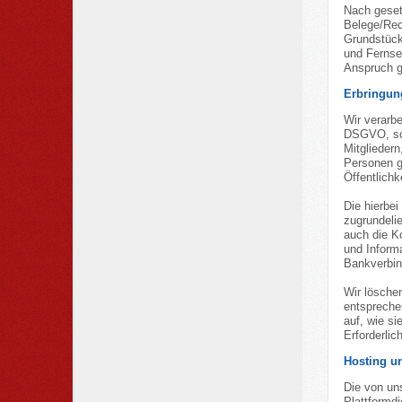
Nach geset
Belege/Rec
Grundstück
und Fernse
Anspruch 
Erbringun
Wir verarbe
DSGVO, sof
Mitgliedern
Personen g
Öffentlichk
Die hierbei
zugrundeli
auch die Ko
und Inform
Bankverbind
Wir lösche
entsprechen
auf, wie si
Erforderlic
Hosting u
Die von un
Plattformd