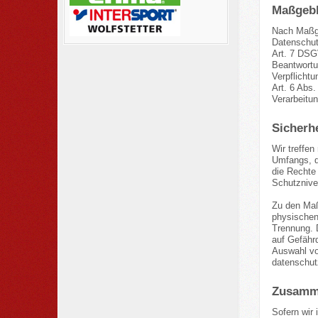
Maßgebl
Nach Maßga
Datenschutz
Art. 7 DSG
Beantwortun
Verpflichtu
Art. 6 Abs.
Verarbeitu
Sicher
Wir treffe
Umfangs, d
die Rechte
Schutznive
Zu den Maß
physischen 
Trennung. 
auf Gefähr
Auswahl vo
datenschut
Zusamme
Sofern wir