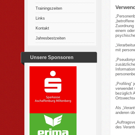
Verwend
Trainingszeiten
„Personenbe
Links
„betroffene
Zuordnung 
Kontakt
einem oder
psychischen
Jahresbestzeiten
„Verarbeit
mit person
Unsere Sponsoren
„Pseudonym
zusätzlich
Informatio
personenbez
„Profiling“
verwendet 
bezüglich A
Ortswechse
Als „Verant
anderen üb
„Auftragsve
des Verantw