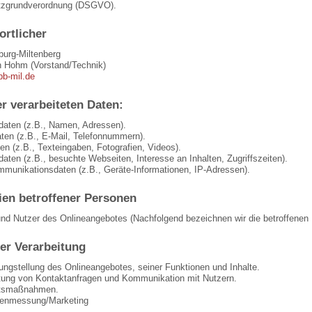
tzgrundverordnung (DSGVO).
ortlicher
urg-Miltenberg
n Hohm (Vorstand/Technik)
bb-mil.de
r verarbeiteten Daten:
daten (z.B., Namen, Adressen).
aten (z.B., E-Mail, Telefonnummern).
ten (z.B., Texteingaben, Fotografien, Videos).
aten (z.B., besuchte Webseiten, Interesse an Inhalten, Zugriffszeiten).
mmunikationsdaten (z.B., Geräte-Informationen, IP-Adressen).
ien betroffener Personen
nd Nutzer des Onlineangebotes (Nachfolgend bezeichnen wir die betroffene
er Verarbeitung
ungstellung des Onlineangebotes, seiner Funktionen und Inhalte.
tung von Kontaktanfragen und Kommunikation mit Nutzern.
itsmaßnahmen.
tenmessung/Marketing