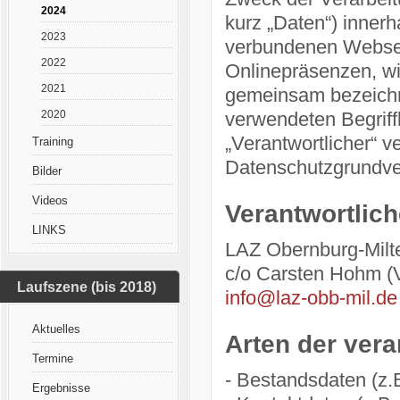
2024
kurz „Daten“) inner
2023
verbundenen Webseit
2022
Onlinepräsenzen, wi
2021
gemeinsam bezeichne
2020
verwendeten Begriffl
„Verantwortlicher“ ve
Training
Datenschutzgrundv
Bilder
Videos
Verantwortlich
LINKS
LAZ Obernburg-Milt
c/o Carsten Hohm (V
Laufszene (bis 2018)
info@laz-obb-mil.de
Aktuelles
Arten der vera
Termine
- Bestandsdaten (z.
Ergebnisse