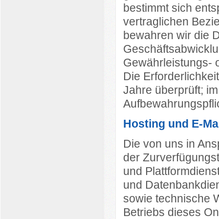
bestimmt sich ents
vertraglichen Bezi
bewahren wir die D
Geschäftsabwicklun
Gewährleistungs- o
Die Erforderlichkei
Jahre überprüft; im
Aufbewahrungspfli
Hosting und E-Ma
Die von uns in An
der Zurverfügungste
und Plattformdiens
und Datenbankdiens
sowie technische 
Betriebs dieses On