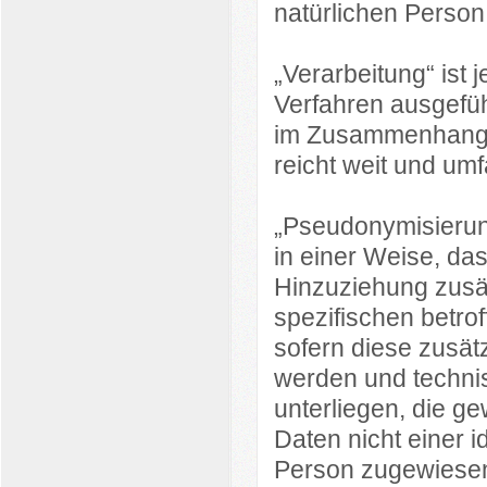
natürlichen Person
„Verarbeitung“ ist 
Verfahren ausgefü
im Zusammenhang m
reicht weit und um
„Pseudonymisierun
in einer Weise, d
Hinzuziehung zusät
spezifischen betr
sofern diese zusät
werden und techn
unterliegen, die g
Daten nicht einer id
Person zugewiese