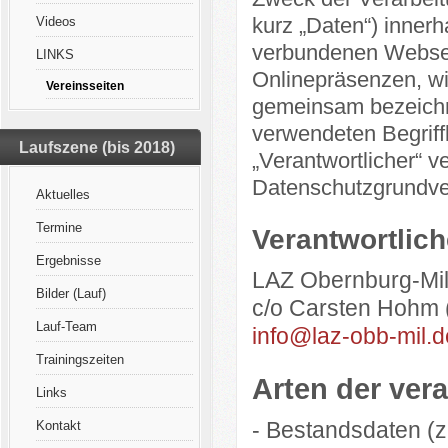
kurz „Daten“) inner
Videos
verbundenen Webseit
LINKS
Onlinepräsenzen, wi
Vereinsseiten
gemeinsam bezeichne
verwendeten Begriffl
Laufszene (bis 2018)
„Verantwortlicher“ ve
Datenschutzgrundv
Aktuelles
Termine
Verantwortlich
Ergebnisse
LAZ Obernburg-Mil
Bilder (Lauf)
c/o Carsten Hohm 
Lauf-Team
info@laz-obb-mil.d
Trainingszeiten
Arten der vera
Links
- Bestandsdaten (z
Kontakt