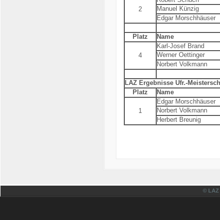
Manuel Künzig
2
Edgar Morschhäuser
Platz
Name
Karl-Josef Brand
Werner Oettinger
4
Norbert Volkmann
LAZ Ergebnisse Ufr.-Meistersc
Platz
Name
Edgar Morschhäuser
Norbert Volkmann
1
Herbert Breunig
© LAZ