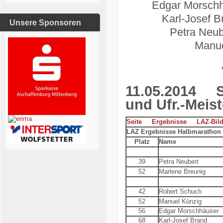
Edgar Morschhä
Karl-Josef B
Unsere Sponsoren
Petra Neube
Manue
11.05.2014
Sch
und Ufr.-Meis
Seite
Ergebnisse
LAZ-Bild
LAZ Ergebnisse Halbmarathon
Platz
Name
39
Petra Neubert
52
Marlene Breunig
42
Robert Schuch
52
Manuel Künzig
56
Edgar Morschhäuser
68
Karl-Josef Brand