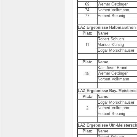
69
Werner Oettinger
74
Norbert Volkmann
77
Herbert Breunig
LAZ Ergebnisse Halbmarathon
Platz
Name
Robert Schuch
Manuel Künzig
11
Edgar Morschhäuser
Platz
Name
Karl-Josef Brand
Werner Oettinger
15
Norbert Volkmann
LAZ Ergebnisse Bay.-Meistersc
Platz
Name
Edgar Morschhäuser
Norbert Volkmann
2
Herbert Breunig
LAZ Ergebnisse Ufr.-Meistersc
Platz
Name
Robert Schuch