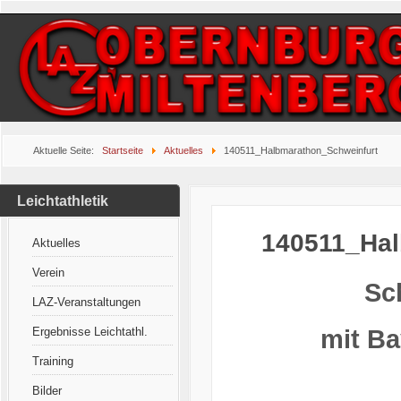
Aktuelle Seite:
Startseite
Aktuelles
140511_Halbmarathon_Schweinfurt
Leichtathletik
140511_Hal
Aktuelles
Verein
Sc
LAZ-Veranstaltungen
Ergebnisse Leichtathl.
mit Ba
Training
Bilder