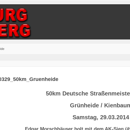
ide
0329_50km_Gruenheide
50km Deutsche Straßenmeiste
Grünheide / Kienbau
Samstag, 29.03.2014
Edgar Morschhäuser holt mit dem AK-Sieg üb