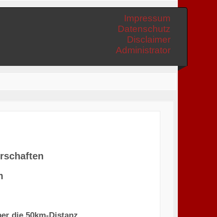
Impressum
Datenschutz
Disclaimer
Administrator
rschaften
m
er die 50km-Distanz