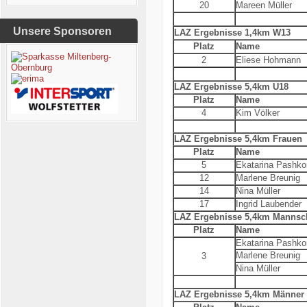
20
Mareen Müller
Unsere Sponsoren
LAZ Ergebnisse 1,4km W13
Platz
Name
2
Eliese Hohmann
LAZ Ergebnisse 5,4km U18
Platz
Name
4
Kim Völker
LAZ Ergebnisse 5,4km Frauen
Platz
Name
5
Ekatarina Pashk
12
Marlene Breunig
14
Nina Müller
17
Ingrid Laubender
LAZ Ergebnisse 5,4km Mannsch
Platz
Name
Ekatarina Pashk
Marlene Breunig
3
Nina Müller
LAZ Ergebnisse 5,4km Männer