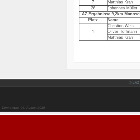
7
Matthias Krah
26
Johannes Müller
LAZ Ergebnisse 9,2km Mannsc
Platz
Name
Christian Weis
Oliver Hoffmann
1
Matthias Krah
© LAZ
Donnerstag, 06. August 2026