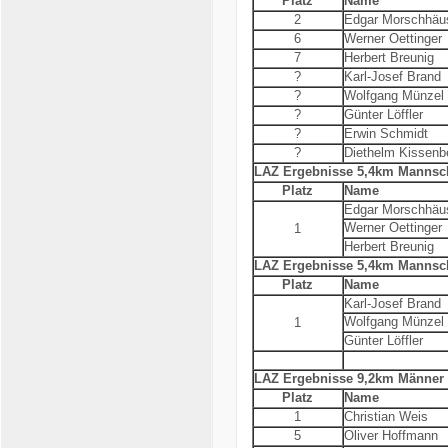
Platz
Name
2
Edgar Morschhäu
6
Werner Oettinger
7
Herbert Breunig
?
Karl-Josef Brand
?
Wolfgang Münzel
?
Günter Löffler
?
Erwin Schmidt
?
Diethelm Kissenb
LAZ Ergebnisse 5,4km Mannsc
Platz
Name
Edgar Morschhäu
Werner Oettinger
1
Herbert Breunig
LAZ Ergebnisse 5,4km Mannsc
Platz
Name
Karl-Josef Brand
Wolfgang Münzel
1
Günter Löffler
LAZ Ergebnisse 9,2km Männer
Platz
Name
1
Christian Weis
5
Oliver Hoffmann